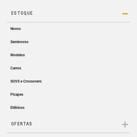
Projeção sem fio
Easy Entry & Easy Start
Projete a tela do seu smartphone no MyLink sem os cabos.
Entre, ligue e siga. Sem precisar
tirar a chave do bolso!
App myChevrolet
Controle e monitore as informações do seu Chevrolet direto
do seu celular.
Ar-condicionado
digital automático
Temperatura ideal a bordo em
todos os caminhos.